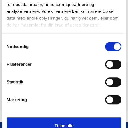
for sociale medier, annonceringspartnere og
TM Metal / Skrot A/S
analysepartnere. Vores partnere kan kombinere disse
Kuopiovej 36, 5700 Svendborg
data med andre oplysninger, du har givet dem, eller som
CVR-nr: 16063878
de har indsamlet fra din brug af deres tjenester.
Mobil:
6221 0147
Mail:
metal@tonny-madsen.dk
Samtykkevalg
Nødvendig
Præferencer
Statistik
SIDEINDDELING
Første
« Første
Forrige
‹ Forrige
Side
1
Side
2
side
side
Marketing
Tillad alle