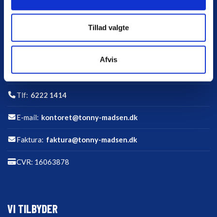
FIRMAINFO
Tillad valgte
Tonny Madsen A/S
Afvis
Skotlandsvej 3, 5700 Svendborg
Tlf:
6222 1414
E-mail:
kontoret@tonny-madsen.dk
Faktura:
faktura@tonny-madsen.dk
CVR: 16063878
VI TILBYDER