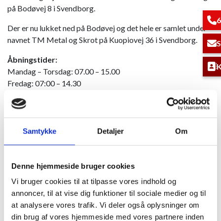
på Bodøvej 8 i Svendborg.
6
Der er nu lukket ned på Bodøvej og det hele er samlet under
navnet TM Metal og Skrot på Kuopiovej 36 i Svendborg.
S
Åbningstider:
K
Mandag – Torsdag: 07.00 – 15.00
Fredag: 07:00 – 14.30
Klik her for at finde vej til TM Metal, Kuopiovej 36, 5700
Svendborg ved hjælp af Google Maps
Samtykke
Detaljer
Om
Denne hjemmeside bruger cookies
Vi bruger cookies til at tilpasse vores indhold og
annoncer, til at vise dig funktioner til sociale medier og til
at analysere vores trafik. Vi deler også oplysninger om
din brug af vores hjemmeside med vores partnere inden